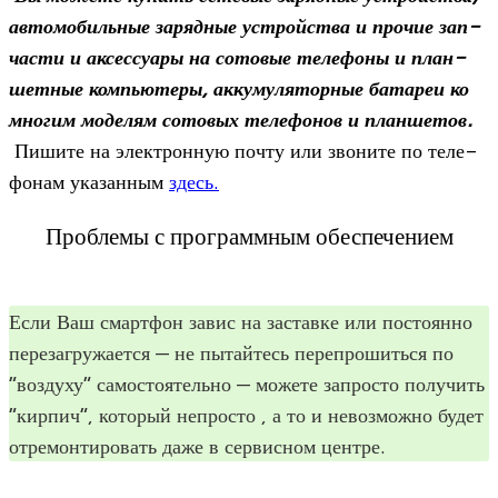
авто­мо­биль­ные заряд­ные устрой­ства и про­чие зап­
ча­сти и аксес­су­ары на сото­вые теле­фоны и план­
шет­ные ком­пью­теры, акку­му­ля­тор­ные бата­реи ко
мно­гим моде­лям сото­вых теле­фо­нов и планшетов.
Пишите на элек­трон­ную почту или зво­ните по теле­
фо­нам ука­зан­ным
здесь.
Проблемы с программным обеспечением
Если Ваш смарт­фон завис на заставке или посто­янно
пере­за­гру­жа­ется — не пытай­тесь пере­про­шиться по
“воз­духу” само­сто­я­тельно — можете запро­сто полу­чить
“кир­пич”, кото­рый непро­сто , а то и невоз­можно будет
отре­мон­ти­ро­вать даже в сер­вис­ном центре.