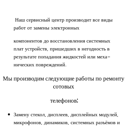
Наш сер­вис­ный центр про­из­во­дит все виды
работ от замены электронных
ком­по­нен­тов до вос­ста­нов­ле­ния систем­ных
плат устройств, при­шед­ших в негод­ность в
резуль­тате попа­да­ния жид­ко­стей или меха­
ни­че­ских повреждений.
Мы производим следующие работы по ремонту
сотовых
телефонов:
Замену сте­кол, дис­плеев, дис­плей­ных моду­лей,
мик­ро­фо­нов, дина­ми­ков, систем­ных разъ­ёмов и