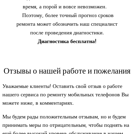
время, а порой и вовсе невозможен.
Поэтому, более точный прогноз сроков
ремонта может обозначить наш специалист
после проведения диагностики.
Диагностика бесплатна!
Отзывы о нашей работе и пожелания
Ува­жа­е­мые кли­енты! Оста­вить свой отзыв о работе
нашего сер­виса по ремонту мобиль­ных теле­фо­нов Вы
можете ниже, в комментариях.
Мы будем рады поло­жи­тель­ным отзы­вам, но и будем
при­ни­мать меры по отри­ца­тель­ным, чтобы под­нять на
ещё более высо­кий уро­вень обслу­жи­ва­ние в нашем