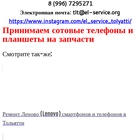
8 (996) 7295271
Элек­трон­ная почта:
tlt@el-service.org
https://www.instagram.com/el_service_tolyatti/
При­ни­маем сото­вые теле­фоны и
план­шеты на запчасти
Смотрите так-же:
Ремонт Леново (Lenovo) смартфонов и телефонов в
Тольятти