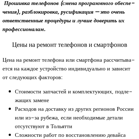
Про­шивка теле­фо­нов (смена про­грамм­ного обес­пе­
че­ния), раз­бло­ки­ровка, руси­фи­ка­ция — это очень
ответ­ствен­ные про­це­дуры и лучше дове­рить их
профессионалам.
Цены на ремонт телефонов и смартфонов
Цена на ремонт теле­фона или смарт­фона рас­счи­ты­ва­
ется на каж­дое устрой­ство инди­ви­ду­ально и зави­сит
от сле­ду­ю­щих факторов:
Сто­и­мо­сти зап­ча­стей и ком­плек­ту­ю­щих, под­ле­
жа­щих замене
Рас­хо­дов на доставку из дру­гих реги­о­нов Рос­сии
или из-за рубежа, если необ­хо­ди­мые детали
отсут­ствуют в Тольятти
Слож­но­сти работ по вос­ста­нов­ле­нию девайса