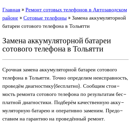
Главная
»
Ремонт сотовых телефонов в Автозаводском
районе
»
Сотовые телефоны
»
Замена аккумуляторной
батареи сотового телефона в Тольятти
Замена аккумуляторной батареи
сотового телефона в Тольятти
Сроч­ная замена акку­му­ля­тор­ной бата­реи сото­вого
теле­фона в Тольятти. Точно опре­де­лим неис­прав­ность,
про­ве­дём диагностику(бесплатно). Сооб­щим сто­и­
мость ремонта сото­вого теле­фона по резуль­та­там бес­
плат­ной диа­гно­стики. Под­бе­рём каче­ствен­ную акку­
му­ля­тор­ную бата­рею и опе­ра­тивно заме­ним. Предо­
ста­вим на гаран­тию на про­ве­дён­ный ремонт.