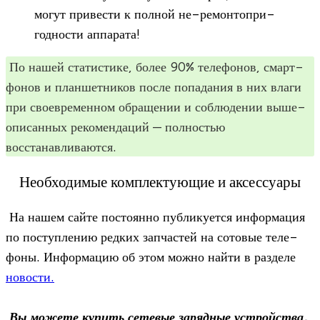
могут при­ве­сти к пол­ной не-ремон­то­при­
год­но­сти аппарата!
По нашей ста­ти­стике, более 90% теле­фо­нов, смарт­
фо­нов и план­шет­ни­ков после попа­да­ния в них влаги
при свое­вре­мен­ном обра­ще­нии и соблю­де­нии выше­
опи­сан­ных реко­мен­да­ций — пол­но­стью
восстанавливаются.
Необходимые комплектующие и аксессуары
На нашем сайте посто­янно пуб­ли­ку­ется инфор­ма­ция
по поступ­ле­нию ред­ких зап­ча­стей на сото­вые теле­
фоны. Инфор­ма­цию об этом можно найти в раз­деле
ново­сти.
Вы можете купить сете­вые заряд­ные устрой­ства,