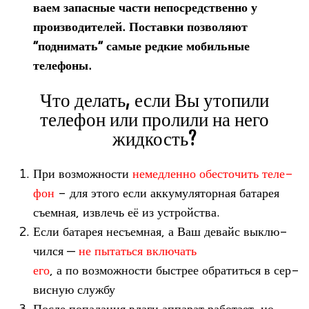
ваем запас­ные части непо­сред­ственно у
про­из­во­ди­те­лей. Поставки поз­во­ляют
“под­ни­мать” самые ред­кие мобиль­ные
телефоны.
Что делать, если Вы утопили
телефон или пролили на него
жидкость?
При воз­мож­но­сти
немед­ленно обес­то­чить теле­
фон
- для этого если акку­му­ля­тор­ная бата­рея
съем­ная, извлечь её из устройства.
Если бата­рея несъем­ная, а Ваш девайс выклю­
чился —
не пытаться вклю­чать
его
, а по воз­мож­но­сти быст­рее обра­титься в сер­
вис­ную службу
После попа­да­ния влаги аппа­рат рабо­тает, но