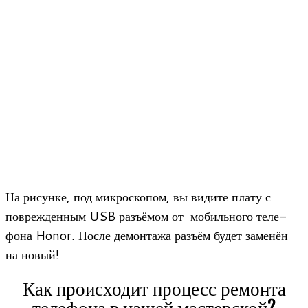
На рисунке, под мик­ро­ско­пом, вы видите плату с
повре­жден­ным USB разъ­ёмом от мобиль­ного теле­
фона Honor. После демон­тажа разъём будет заме­нён
на новый!
Как происходит процесс ремонта
телефона в нашей мастерской?