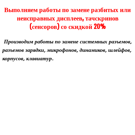
Выполняем работы по замене разбитых или
неисправных дисплеев, тачскринов
(сенсоров) со скидкой 20%
Про­из­во­дим работы по замене систем­ных разъ­емов,
разъ­емов зарядки, мик­ро­фо­нов, дина­ми­ков, шлей­фов,
кор­пу­сов, клавиатур.