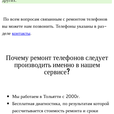
По всем вопро­сам свя­зан­ным с ремон­том теле­фо­нов
вы можете нам позво­нить. Теле­фоны ука­заны в раз­
деле
кон­такты
.
Почему ремонт телефонов следует
производить именно в нашем
сервисе?
Мы рабо­таем в Тольятти с 2000г.
Бес­плат­ная диа­гно­стика, по резуль­та­там кото­рой
рас­счи­ты­ва­ется сто­и­мость ремонта и сроки