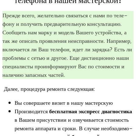
Прежде всего, жела­тельно свя­заться с нами по теле­
фону и полу­чить пред­ва­ри­тель­ную кон­суль­та­цию.
Сооб­щить нам марку и модель Вашего устрой­ства, а
так же опи­сать про­яв­ле­ния неис­прав­но­сти. Напри­мер,
вклю­ча­ется ли Ваш теле­фон, идет ли зарядка? Есть ли
про­блемы с сетью и дру­гое. Еще дистан­ци­онно наши
спе­ци­а­ли­сты про­ин­фор­ми­руют Вас по сто­и­мо­сти и
нали­чию запас­ных частей.
Далее, про­це­дура ремонта следующая:
Вы совер­ша­ете визит в нашу мастерскую
Про­из­во­дится
бес­плат­ная экс­пресс диа­гно­стика
в Вашем при­сут­ствии и озву­чи­ва­ется сто­и­мость
ремонта аппа­рата и сроки. В слу­чае необ­хо­ди­мо­