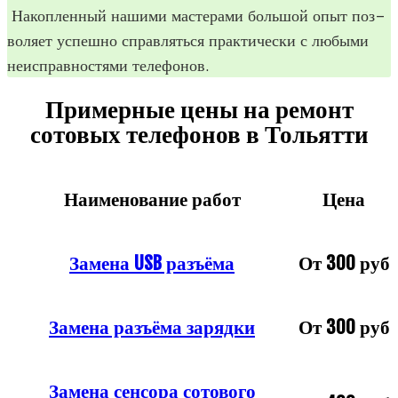
Накоп­лен­ный нашими масте­рами боль­шой опыт поз­
во­ляет успешно справ­ляться прак­ти­че­ски с любыми
неис­прав­но­стями телефонов.
Примерные цены на ремонт
сотовых телефонов в Тольятти
Наименование работ
Цена
Замена USB разъёма
От 300 руб
Замена разъёма зарядки
От 300 руб
Замена сенсора сотового