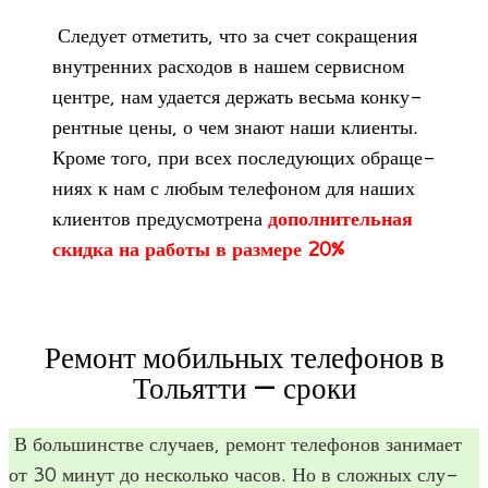
Сле­дует отме­тить, что за счет сокра­ще­ния
внут­рен­них рас­хо­дов в нашем сер­вис­ном
цен­тре, нам уда­ется дер­жать весьма кон­ку­
рент­ные цены, о чем знают наши кли­енты.
Кроме того, при всех после­ду­ю­щих обра­ще­
ниях к нам с любым теле­фо­ном для наших
кли­ен­тов преду­смот­рена
допол­ни­тель­ная
скидка на работы в раз­мере 20%
Ремонт мобильных телефонов в
Тольятти — сроки
В боль­шин­стве слу­чаев, ремонт теле­фо­нов зани­мает
от 30 минут до несколько часов. Но в слож­ных слу­