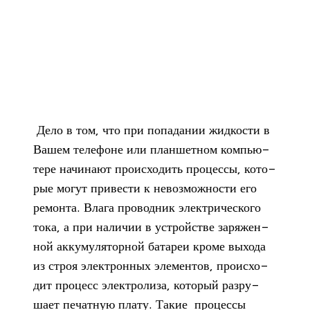
Дело в том, что при попа­да­нии жид­ко­сти в
Вашем теле­фоне или план­шет­ном ком­пью­
тере начи­нают про­ис­хо­дить про­цессы, кото­
рые могут при­ве­сти к невоз­мож­но­сти его
ремонта. Влага про­вод­ник элек­три­че­ского
тока, а при нали­чии в устрой­стве заря­жен­
ной акку­му­ля­тор­ной бата­реи кроме выхода
из строя элек­трон­ных эле­мен­тов, про­ис­хо­
дит про­цесс элек­тро­лиза, кото­рый раз­ру­
шает печат­ную плату. Такие про­цессы