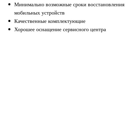
Мини­мально воз­мож­ные сроки вос­ста­нов­ле­ния
мобиль­ных устройств
Каче­ствен­ные комплектующие
Хоро­шее осна­ще­ние сер­вис­ного центра