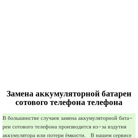
Замена аккумуляторной батареи
сотового телефона
телефона
В боль­шин­стве слу­чаев замена акку­му­ля­тор­ной бата­
реи сото­вого теле­фона про­из­во­дится из-за взду­тия
акку­му­ля­тора или потери ёмко­сти. В нашем сер­висе