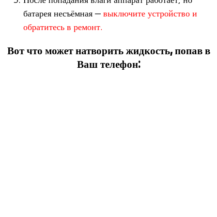
бата­рея несъём­ная —
выклю­чите устрой­ство и
обра­ти­тесь в ремонт.
Вот что может натворить жидкость, попав в
Ваш телефон: