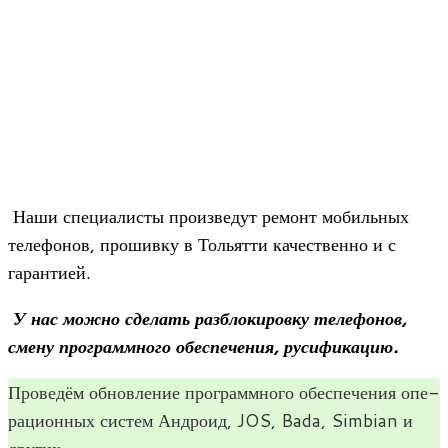
Наши спе­ци­а­ли­сты про­из­ве­дут ремонт мобиль­ных
теле­фо­нов, про­шивку в Тольятти каче­ственно и с
гарантией.
У нас можно сде­лать раз­бло­ки­ровку теле­фо­нов,
смену про­грамм­ного обес­пе­че­ния, русификацию.
Про­ве­дём обнов­ле­ние про­грамм­ного обес­пе­че­ния опе­
ра­ци­он­ных систем Андроид, JOS, Bada, Simbian и
других.