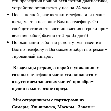
сти про­ве­де­ния пол­ной
бес­плат­ной
диа­гно­стики,
устрой­ство остав­ля­ется у нас на 24 часа
После пол­ной диа­гно­стики теле­фона или план­
шета, мастер позво­нит Вам по теле­фону. Он
сооб­щит сто­и­мость вос­ста­нов­ле­ния и сроки про­
ве­де­ния работ(обычно от 1 до 3х дней)
По окон­ча­нии работ по ремонту, мы изве­стим
Вас по теле­фону и Вы смо­жете забрать отре­мон­
ти­ро­ван­ный аппарат.
Вла­дельцы ред­ких, а порой и уни­каль­ных
сото­вых теле­фо­нов часто стал­ки­ва­ются с
отсут­ствием запас­ных частей при обра­
ще­нии в мастер­ские города.
Мы сотруд­ни­чаем с парт­не­рами из
Самары, Улья­нов­ска, Москвы. Зака­зы­