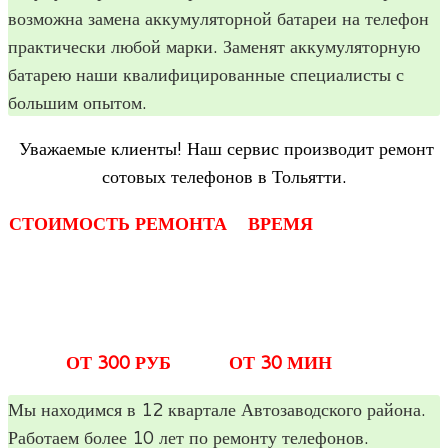
воз­можна замена акку­му­ля­тор­ной бата­реи на теле­фон
прак­ти­че­ски любой марки. Заме­нят акку­му­ля­тор­ную
бата­рею наши ква­ли­фи­ци­ро­ван­ные спе­ци­а­ли­сты с
боль­шим опытом.
Ува­жа­е­мые кли­енты! Наш сер­вис про­из­во­дит ремонт
сото­вых теле­фо­нов в Тольятти.
СТОИМОСТЬ РЕМОНТА
ВРЕМЯ
ОТ 300 РУБ
ОТ 30 МИН
Мы нахо­димся в 12 квар­тале Авто­за­вод­ского рай­она.
Рабо­таем более 10 лет по ремонту теле­фо­нов.