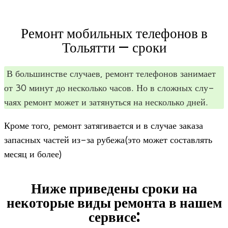
Ремонт мобильных телефонов в
Тольятти — сроки
В боль­шин­стве слу­чаев, ремонт теле­фо­нов зани­мает
от 30 минут до несколько часов. Но в слож­ных слу­
чаях ремонт может и затя­нуться на несколько дней.
Кроме того, ремонт затя­ги­ва­ется и в слу­чае заказа
запас­ных частей из-за рубежа(это может состав­лять
месяц и более)
Ниже приведены сроки на
некоторые виды ремонта в нашем
сервисе: