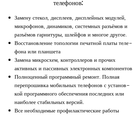
телефонов:
Замену сте­кол, дис­плеев, дис­плей­ных моду­лей,
мик­ро­фо­нов, дина­ми­ков, систем­ных разъ­ёмов и
разъ­ёмов гар­ни­туры, шлей­фов и мно­гое другое.
Вос­ста­нов­ле­ние топо­ло­гии печат­ной платы теле­
фона или планшета
Замена мик­ро­схем, кон­трол­ле­ров и про­чих
актив­ных и пас­сив­ных элек­трон­ных компонентов
Пол­но­цен­ный про­грамм­ный ремонт. Пол­ная
пере­про­шивка мобиль­ных теле­фо­нов с уста­нов­
кой про­грамм­ного обес­пе­че­ния послед­них или
наи­бо­лее ста­биль­ных версий.
Все необ­хо­ди­мые про­фи­лак­ти­че­ские работы