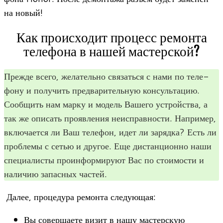
на новый!
Как происходит процесс ремонта
телефона в нашей мастерской?
Прежде всего, жела­тельно свя­заться с нами по теле­
фону и полу­чить пред­ва­ри­тель­ную кон­суль­та­цию.
Сооб­щить нам марку и модель Вашего устрой­ства, а
так же опи­сать про­яв­ле­ния неис­прав­но­сти. Напри­мер,
вклю­ча­ется ли Ваш теле­фон, идет ли зарядка? Есть ли
про­блемы с сетью и дру­гое. Еще дистан­ци­онно наши
спе­ци­а­ли­сты про­ин­фор­ми­руют Вас по сто­и­мо­сти и
нали­чию запас­ных частей.
Далее, про­це­дура ремонта следующая:
Вы совер­ша­ете визит в нашу мастерскую