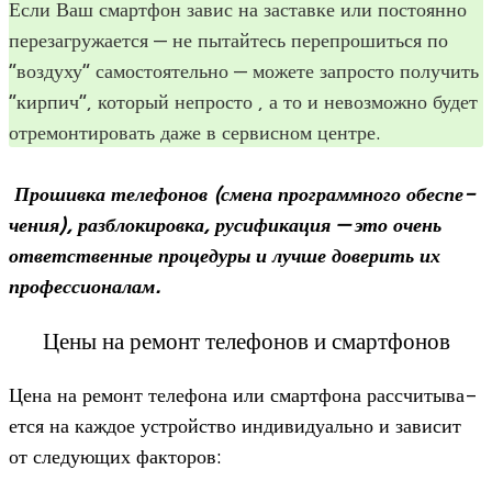
Если Ваш смарт­фон завис на заставке или посто­янно
пере­за­гру­жа­ется — не пытай­тесь пере­про­шиться по
“воз­духу” само­сто­я­тельно — можете запро­сто полу­чить
“кир­пич”, кото­рый непро­сто , а то и невоз­можно будет
отре­мон­ти­ро­вать даже в сер­вис­ном центре.
Про­шивка теле­фо­нов (смена про­грамм­ного обес­пе­
че­ния), раз­бло­ки­ровка, руси­фи­ка­ция — это очень
ответ­ствен­ные про­це­дуры и лучше дове­рить их
профессионалам.
Цены на ремонт телефонов и смартфонов
Цена на ремонт теле­фона или смарт­фона рас­счи­ты­ва­
ется на каж­дое устрой­ство инди­ви­ду­ально и зави­сит
от сле­ду­ю­щих факторов: