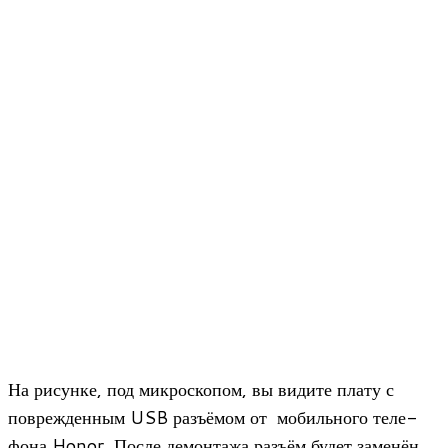
На рисунке, под мик­ро­ско­пом, вы видите плату с
повре­жден­ным USB разъ­ёмом от мобиль­ного теле­
фона Honor. После демон­тажа разъём будет заме­нён