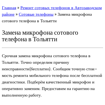
Главная
»
Ремонт сотовых телефонов в Автозаводском
районе
»
Сотовые телефоны
»
Замена микрофона
сотового телефона в Тольятти
Замена микрофона сотового
телефона в Тольятти
Сроч­ная замена мик­ро­фона сото­вого теле­фона в
Тольятти. Точно опре­де­лим при­чину
неисправности(бесплатно). Сооб­щим точ­ную сто­и­
мость ремонта мобиль­ного теле­фона после бес­плат­ной
диа­гно­стики. Под­бе­рём каче­ствен­ный мик­ро­фон и
опе­ра­тивно заме­ним. Предо­ста­вим на гаран­тию на
выпол­нен­ную работу.