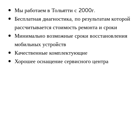
Мы рабо­таем в Тольятти с 2000г.
Бес­плат­ная диа­гно­стика, по резуль­та­там кото­рой
рас­счи­ты­ва­ется сто­и­мость ремонта и сроки
Мини­мально воз­мож­ные сроки вос­ста­нов­ле­ния
мобиль­ных устройств
Каче­ствен­ные комплектующие
Хоро­шее осна­ще­ние сер­вис­ного центра