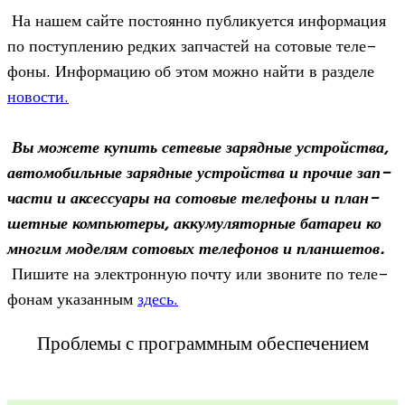
На нашем сайте посто­янно пуб­ли­ку­ется инфор­ма­ция
по поступ­ле­нию ред­ких зап­ча­стей на сото­вые теле­
фоны. Инфор­ма­цию об этом можно найти в раз­деле
ново­сти.
Вы можете купить сете­вые заряд­ные устрой­ства,
авто­мо­биль­ные заряд­ные устрой­ства и про­чие зап­
ча­сти и аксес­су­ары на сото­вые теле­фоны и план­
шет­ные ком­пью­теры, акку­му­ля­тор­ные бата­реи ко
мно­гим моде­лям сото­вых теле­фо­нов и планшетов.
Пишите на элек­трон­ную почту или зво­ните по теле­
фо­нам ука­зан­ным
здесь.
Проблемы с программным обеспечением