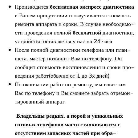
Про­из­во­дится
бес­плат­ная экс­пресс диа­гно­стика
в Вашем при­сут­ствии и озву­чи­ва­ется сто­и­мость
ремонта аппа­рата и сроки. В слу­чае необ­хо­ди­мо­
сти про­ве­де­ния пол­ной
бес­плат­ной
диа­гно­стики,
устрой­ство остав­ля­ется у нас на 24 часа
После пол­ной диа­гно­стики теле­фона или план­
шета, мастер позво­нит Вам по теле­фону. Он
сооб­щит сто­и­мость вос­ста­нов­ле­ния и сроки про­
ве­де­ния работ(обычно от 1 до 3х дней)
По окон­ча­нии работ по ремонту, мы изве­стим
Вас по теле­фону и Вы смо­жете забрать отре­мон­
ти­ро­ван­ный аппарат.
Вла­дельцы ред­ких, а порой и уни­каль­ных
сото­вых теле­фо­нов часто стал­ки­ва­ются с
отсут­ствием запас­ных частей при обра­