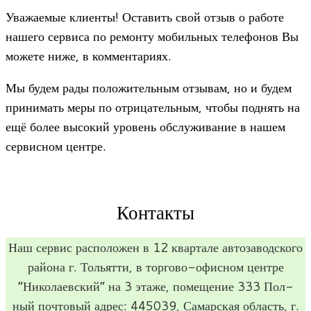
Ува­жа­е­мые кли­енты! Оста­вить свой отзыв о работе
нашего сер­виса по ремонту мобиль­ных теле­фо­нов Вы
можете ниже, в комментариях.
Мы будем рады поло­жи­тель­ным отзы­вам, но и будем
при­ни­мать меры по отри­ца­тель­ным, чтобы под­нять на
ещё более высо­кий уро­вень обслу­жи­ва­ние в нашем
сер­вис­ном центре.
Контакты
Наш сер­вис рас­по­ло­жен в 12 квар­тале авто­за­вод­ского
рай­она г. Тольятти, в тор­гово-офис­ном цен­тре
“Нико­ла­ев­ский” на 3 этаже, поме­ще­ние 333 Пол­
ный поч­то­вый адрес: 445039, Самар­ская область, г.