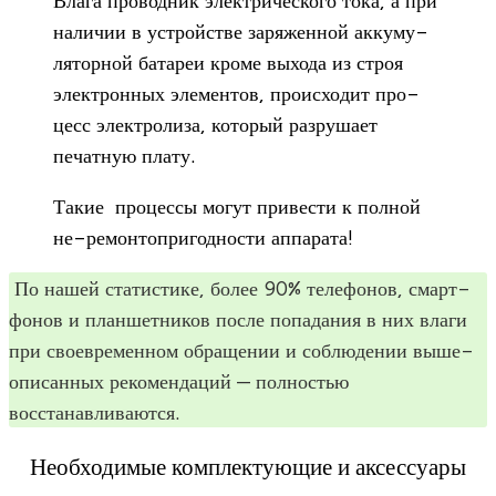
Влага про­вод­ник элек­три­че­ского тока, а при
нали­чии в устрой­стве заря­жен­ной акку­му­
ля­тор­ной бата­реи кроме выхода из строя
элек­трон­ных эле­мен­тов, про­ис­хо­дит про­
цесс элек­тро­лиза, кото­рый раз­ру­шает
печат­ную плату.
Такие про­цессы могут при­ве­сти к пол­ной
не-ремон­то­при­год­но­сти аппарата!
По нашей ста­ти­стике, более 90% теле­фо­нов, смарт­
фо­нов и план­шет­ни­ков после попа­да­ния в них влаги
при свое­вре­мен­ном обра­ще­нии и соблю­де­нии выше­
опи­сан­ных реко­мен­да­ций — пол­но­стью
восстанавливаются.
Необходимые комплектующие и аксессуары