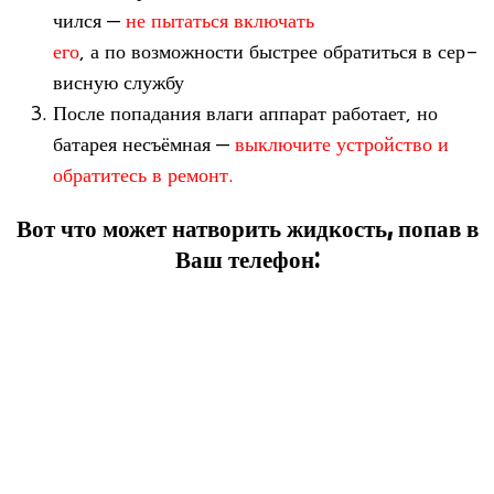
чился —
не пытаться вклю­чать
его
, а по воз­мож­но­сти быст­рее обра­титься в сер­
вис­ную службу
После попа­да­ния влаги аппа­рат рабо­тает, но
бата­рея несъём­ная —
выклю­чите устрой­ство и
обра­ти­тесь в ремонт.
Вот что может натворить жидкость, попав в
Ваш телефон: