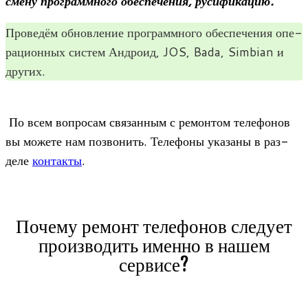
смену про­грамм­ного обес­пе­че­ния, русификацию.
Про­ве­дём обнов­ле­ние про­грамм­ного обес­пе­че­ния опе­
ра­ци­он­ных систем Андроид, JOS, Bada, Simbian и
других.
По всем вопро­сам свя­зан­ным с ремон­том теле­фо­нов
вы можете нам позво­нить. Теле­фоны ука­заны в раз­
деле
кон­такты
.
Почему ремонт телефонов следует
производить именно в нашем
сервисе?