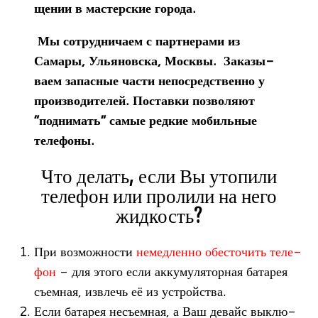
ще­нии в мастер­ские города.
Мы сотруд­ни­чаем с парт­не­рами из
Самары, Улья­нов­ска, Москвы. Зака­зы­
ваем запас­ные части непо­сред­ственно у
про­из­во­ди­те­лей. Поставки поз­во­ляют
“под­ни­мать” самые ред­кие мобиль­ные
телефоны.
Что делать, если Вы утопили
телефон или пролили на него
жидкость?
При воз­мож­но­сти
немед­ленно обес­то­чить теле­
фон
- для этого если акку­му­ля­тор­ная бата­рея
съем­ная, извлечь её из устройства.
Если бата­рея несъем­ная, а Ваш девайс выклю­