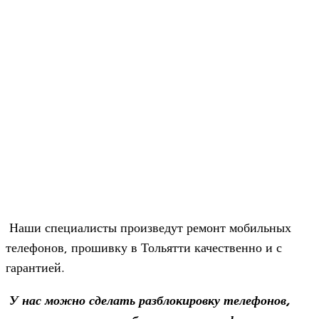
Наши спе­ци­а­ли­сты про­из­ве­дут ремонт мобиль­ных
теле­фо­нов, про­шивку в Тольятти каче­ственно и с
гарантией.
У нас можно сде­лать раз­бло­ки­ровку теле­фо­нов,