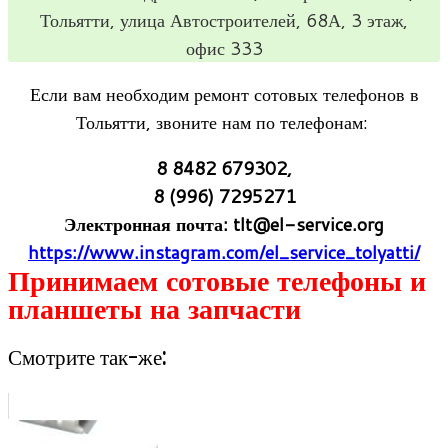
Тольятти, улица Авто­стро­и­те­лей, 68А, 3 этаж,
офис 333
Если вам необ­хо­дим ремонт сото­вых теле­фо­нов в
Тольятти, зво­ните нам по телефонам:
8 8482 679302,
8 (996) 7295271
Элек­трон­ная почта:
tlt@el-service.org
https://www.instagram.com/el_service_tolyatti/
При­ни­маем сото­вые теле­фоны и
план­шеты на запчасти
Смотрите так-же: