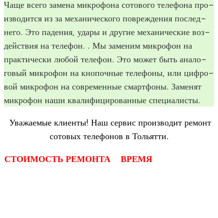
Чаще всего замена мик­ро­фона сото­вого теле­фона про­
из­во­дится из за меха­ни­че­ского повре­жде­ния послед­
него. Это паде­ния, удары и дру­гие меха­ни­че­ские воз­
дей­ствия на теле­фон. . Мы заме­ним мик­ро­фон на
прак­ти­че­ски любой теле­фон. Это может быть ана­ло­
го­вый мик­ро­фон на кно­поч­ные теле­фоны, или циф­ро­
вой мик­ро­фон на совре­мен­ные смарт­фоны. Заме­нят
мик­ро­фон наши ква­ли­фи­ци­ро­ван­ные специалисты.
Ува­жа­е­мые кли­енты! Наш сер­вис про­из­во­дит ремонт
сото­вых теле­фо­нов в Тольятти.
СТОИМОСТЬ РЕМОНТА
ВРЕМЯ