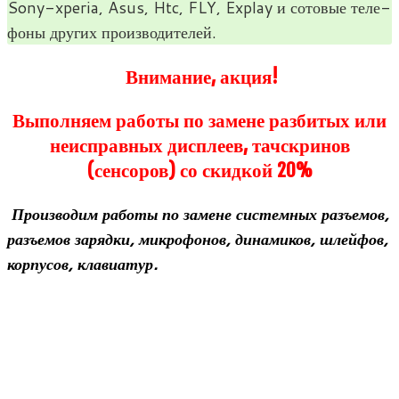
Sony-xperia, Asus, Htc, FLY, Explay и сото­вые теле­
фоны дру­гих производителей.
Внимание, акция!
Выполняем работы по замене разбитых или
неисправных дисплеев, тачскринов
(сенсоров) со скидкой 20%
Про­из­во­дим работы по замене систем­ных разъ­емов,
разъ­емов зарядки, мик­ро­фо­нов, дина­ми­ков, шлей­фов,
кор­пу­сов, клавиатур.