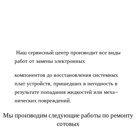
Наш сер­вис­ный центр про­из­во­дит все виды
работ от замены электронных
ком­по­нен­тов до вос­ста­нов­ле­ния систем­ных
плат устройств, при­шед­ших в негод­ность в
резуль­тате попа­да­ния жид­ко­стей или меха­
ни­че­ских повреждений.
Мы производим следующие работы по ремонту
сотовых