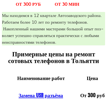
ОТ 300 РУБ
ОТ 30 МИН
Мы нахо­димся в 12 квар­тале Авто­за­вод­ского рай­она.
Рабо­таем более 10 лет по ремонту теле­фо­нов.
Накоп­лен­ный нашими масте­рами боль­шой опыт поз­
во­ляет успешно справ­ляться прак­ти­че­ски с любыми
неис­прав­но­стями телефонов.
Примерные цены на ремонт
сотовых телефонов в Тольятти
Наименование работ
Цена
Замена USB разъёма
От 300 руб