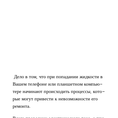
Дело в том, что при попа­да­нии жид­ко­сти в
Вашем теле­фоне или план­шет­ном ком­пью­
тере начи­нают про­ис­хо­дить про­цессы, кото­
рые могут при­ве­сти к невоз­мож­но­сти его
ремонта.