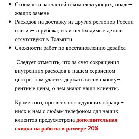
Сто­и­мо­сти зап­ча­стей и ком­плек­ту­ю­щих, под­ле­
жа­щих замене
Рас­хо­дов на доставку из дру­гих реги­о­нов Рос­сии
или из-за рубежа, если необ­хо­ди­мые детали
отсут­ствуют в Тольятти
Слож­но­сти работ по вос­ста­нов­ле­нию девайса
Сле­дует отме­тить, что за счет сокра­ще­ния
внут­рен­них рас­хо­дов в нашем сер­вис­ном
цен­тре, нам уда­ется дер­жать весьма кон­ку­
рент­ные цены, о чем знают наши клиенты.
Кроме того, при всех после­ду­ю­щих обра­ще­
ниях к нам с любым теле­фо­ном для наших
кли­ен­тов преду­смот­рена
допол­ни­тель­ная
скидка на работы в раз­мере 20%