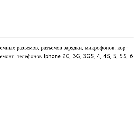
м­ных разъ­емов, разъ­емов зарядки, мик­ро­фо­нов, кор­
ый ремонт теле­фо­нов Iphone 2G, 3G, 3GS, 4, 4S, 5, 5S, 6