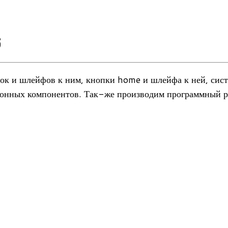
6
о­пок и шлей­фов к ним, кнопки home и шлейфа к ней, систе
­трон­ных ком­по­нен­тов. Так-же про­из­во­дим про­грамм­н