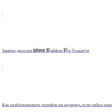
Замена дисплея iphone 8(айфон 8) в Тольятти
Как разблокировать телефон на андроид, если забыл пар