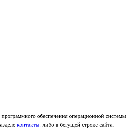
 про­грамм­ного обес­пе­че­ния опе­ра­ци­он­ной системы
аз­деле
кон­такты,
либо в бегу­щей строке сайта.