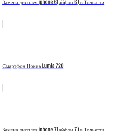
Замена дисплея iphone 6(айфон 6) в Тольятти
Смартфон Нокиа Lumia 720
Замена дисплея iphone 7(айфон 7) в Тольятти