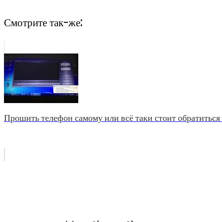
Смотрите так-же:
Прошить телефон самому или всё таки стоит обратиться