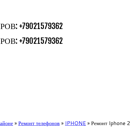
В: +79021579362
В: +79021579362
районе
»
Ремонт телефонов
»
IPHONE
»
Ремонт Iphone 2