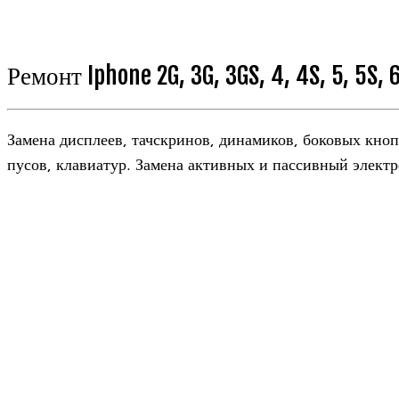
Ремонт Iphone 2G, 3G, 3GS, 4, 4S, 5, 5S, 
Замена дис­плеев, тач­скри­нов, дина­ми­ков, боко­вых кн
пу­сов, кла­ви­а­тур. Замена актив­ных и пас­сив­ный элек