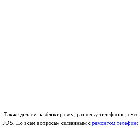
Также делаем раз­бло­ки­ровку, раз­лочку теле­фо­нов, смену
JOS. По всем вопро­сам свя­зан­ным с
ремон­том теле­фо­н