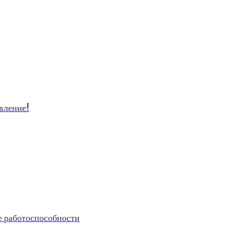
вление!
е работоспособности