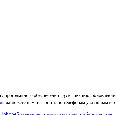
 про­грамм­ного обес­пе­че­ния, руси­фи­ка­цию, обнов­ле­ние
ов
вы можете нам позво­нить по теле­фо­нам ука­зан­ным в р
Iphone5 замена защит­ного стекла дис­плей­ного модуля.