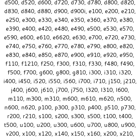
d500, d520, d600, d720, d730, d780, d800, d820,
d830, d840, d880, d900, d900i, e100, e200, e210,
e250, e300, e330, e340, e350, e360, e370, e380,
e390, e400, e420, e480, e490, e500, e530, e570,
e590, e600, e610, e6620, e630, e700, e720, e730,
e740, e750, e760, e770, e780, e790, e800, e820,
e830, e840, e850, e870, e900, e910, e920, e950,
f110, f1210, f250, f300, f310, f330, f480, f490,
f500, f700, g600, g800, g810, i300, i310, i320,
i400, i450, i520, i550, i560, i700, i710, j150, j210,
j400, j600, j610, j700, j750, l320, l310, l600,
m110, m300, m310, m600, m610, m620, n500,
n600, n620, p100, p300, p310, p400, p510, p730,
r200, r210, s100, s200, s300, s500, t100, t400,
t500, u100, u200, u300, u600, u700, u800, u900,
v200, x100, x120, x140, x150, x160, x200, x210,