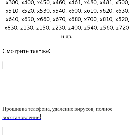
x300, x400, x450, x460, x461, x480, x481, x500,
x510, x520, x530, x540, x600, x610, x620, x630,
x640, x650, x660, x670, x680, x700, x810, x820,
x830, z130, z150, z230, z400, z540, z560, z720
и др.
Смотрите так-же:
Прошивка телефона, удаление вирусов, полное
восстановление!