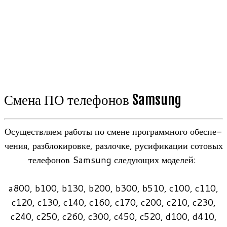
Смена ПО телефонов Samsung
Осу­ществ­ляем работы по смене про­грамм­ного обес­пе­
че­ния, раз­бло­ки­ровке, раз­лочке, руси­фи­ка­ции сото­вых
теле­фо­нов Samsung сле­ду­ю­щих моделей:
a800, b100, b130, b200, b300, b510, c100, c110,
c120, c130, c140, c160, c170, c200, c210, c230,
c240, c250, c260, c300, c450, c520, d100, d410,