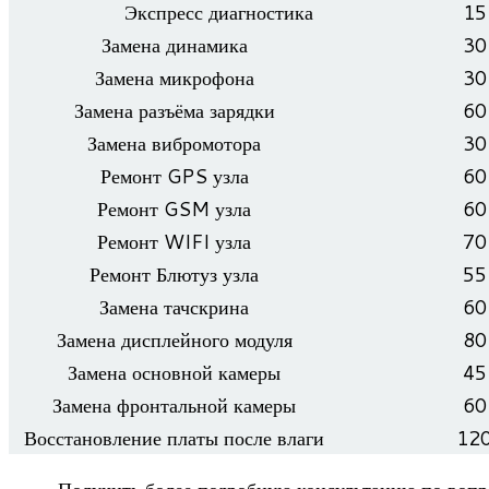
Экс­пресс диагностика
15
Замена дина­мика
30
Замена мик­ро­фона
30
Замена разъ­ёма зарядки
60
Замена виб­ро­мо­тора
30
Ремонт GPS узла
60
Ремонт GSM узла
60
Ремонт WIFI узла
70
Ремонт Блю­туз узла
55
Замена тач­скрина
60
Замена дис­плей­ного модуля
80
Замена основ­ной камеры
45
Замена фрон­таль­ной камеры
60
Вос­ста­нов­ле­ние платы после влаги
12
Полу­чить более подроб­ную кон­суль­та­цию по вопро