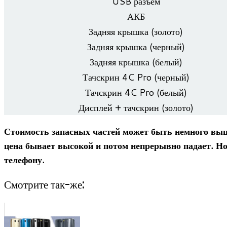
USB разъём
АКБ
Зад­няя крышка (золото)
Зад­няя крышка (чер­ный)
Зад­няя крышка (белый)
Тач­скрин 4C Pro (чер­ный)
Тач­скрин 4C Pro (белый)
Дис­плей + тач­скрин (золото)
Сто­и­мость запас­ных частей может быть немного выше
цена бывает высо­кой и потом непре­рывно падает. Но 
телефону.
Смотрите так-же: