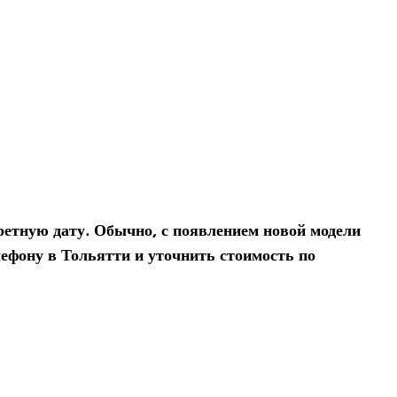
рет­ную дату. Обычно, с появ­ле­нием новой модели
­фону в Тольятти и уточ­нить сто­и­мость по