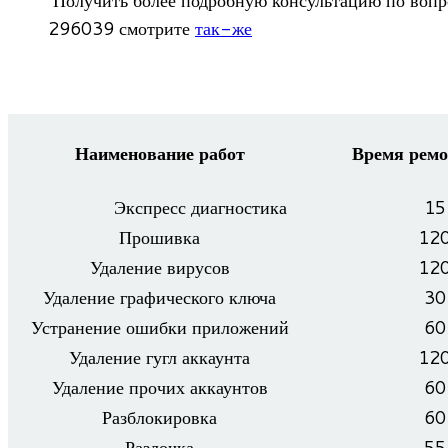
296039 смот­рите
так-же
Наименование работ
Время ремо
Экс­пресс диагностика
15
Про­шивка
12
Уда­ле­ние вирусов
12
Уда­ле­ние гра­фи­че­ского ключа
30
Устра­не­ние ошибки приложений
60
Уда­ле­ние гугл аккаунта
12
Уда­ле­ние про­чих аккаунтов
60
Раз­бло­ки­ровка
60
Раз­лочка
55