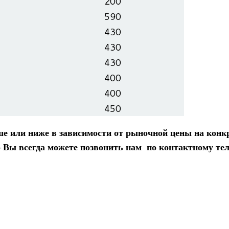
200
590
430
430
430
400
400
450
 или ниже в зави­си­мо­сти от рыноч­ной цены на кон­к
Вы все­гда можете позво­нить нам по кон­такт­ному теле