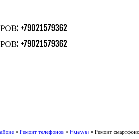
В: +79021579362
В: +79021579362
районе
»
Ремонт телефонов
»
Huawei
»
Ремонт смартфон