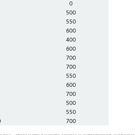
0
500
550
600
400
600
700
700
550
600
700
500
550
0
700
­сам сто­и­мо­сти ремонта можно у сотруд­ни­ков сер­вис­н