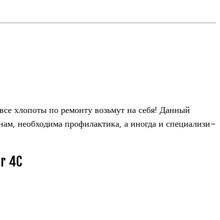
се хло­поты по ремонту возь­мут на себя! Дан­ный
м, необ­хо­дима про­фи­лак­тика, а ино­гда и спе­ци­а­ли­зи­
r 4C