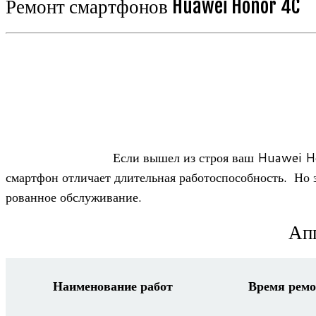
Ремонт смартфонов Huawei Honor 4C
Если вышел из строя ваш Huawei Honor
смарт­фон отли­чает дли­тель­ная рабо­то­спо­соб­ность. Но 
ро­ван­ное обслуживание.
Апп
Наименование работ
Время ремо