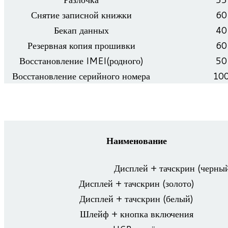
Сня­тие запис­ной книжки
60
Бекап дан­ных
40
Резерв­ная копия прошивки
60
Вос­ста­нов­ле­ние IMEI(родного)
50
Вос­ста­нов­ле­ние серий­ного номера
10
Наименование
Дис­плей + тач­скрин (чер­ный
Дис­плей + тач­скрин (золото)
Дис­плей + тач­скрин (белый)
Шлейф + кнопка включения