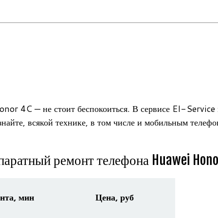
 4C — не стоит бес­по­ко­иться. В сер­висе EI-Service в
знайте, вся­кой тех­нике, в том числе и мобиль­ным теле­фо­на
аратный ремонт телефона Huawei Hono
нта, мин
Цена, руб