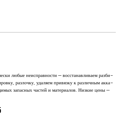
­ски любые неис­прав­но­сти — вос­ста­нав­ли­ваем раз­би­
­ровку, раз­лочку, уда­ляем при­вязку к раз­лич­ным акка­
­ди­мых запас­ных частей и мате­ри­а­лов. Низ­кие цены —
5