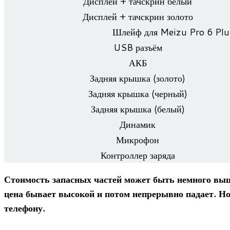
Дис­плей + тач­скрин белый
Дис­плей + тач­скрин золото
Шлейф для Meizu Pro 6 Plu
USB разъём
АКБ
Зад­няя крышка (золото)
Зад­няя крышка (чер­ный)
Зад­няя крышка (белый)
Дина­мик
Мик­ро­фон
Кон­трол­лер заряда
Сто­и­мость запас­ных частей может быть немного выше
цена бывает высо­кой и потом непре­рывно падает. Но 
телефону.