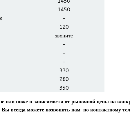
1450
1450
s
-
120
зво­ните
-
-
-
330
280
350
 или ниже в зави­си­мо­сти от рыноч­ной цены на кон­к
Вы все­гда можете позво­нить нам по кон­такт­ному теле