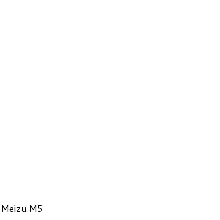
в Meizu M5