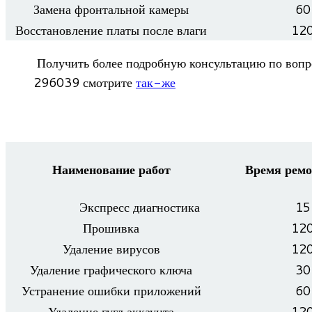
Замена фрон­таль­ной камеры
60
Вос­ста­нов­ле­ние платы после влаги
12
Полу­чить более подроб­ную кон­суль­та­цию по вопро
296039 смот­рите
так-же
Наименование работ
Время ремо
Экс­пресс диагностика
15
Про­шивка
12
Уда­ле­ние вирусов
12
Уда­ле­ние гра­фи­че­ского ключа
30
Устра­не­ние ошибки приложений
60
Уда­ле­ние гугл аккаунта
12