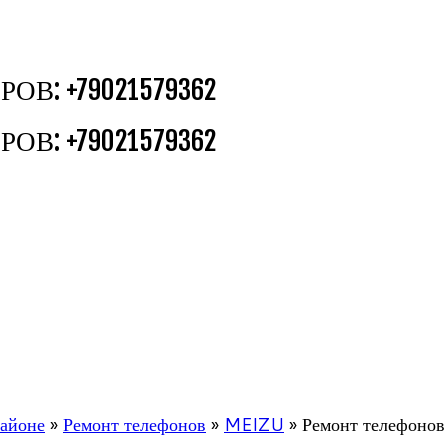
В: +79021579362
В: +79021579362
районе
»
Ремонт телефонов
»
MEIZU
»
Ремонт телефоно