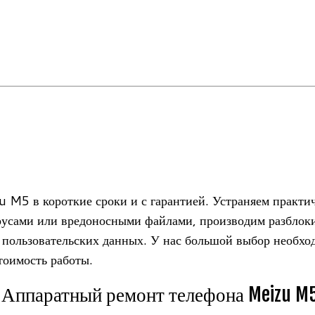
 M5 в корот­кие сроки и с гаран­тией. Устра­няем прак­ти­че
сами или вре­до­нос­ными фай­лами, про­из­во­дим раз­бло­ки
м поль­зо­ва­тель­ских дан­ных. У нас боль­шой выбор необ­хо
то­и­мость работы.
Аппаратный ремонт телефона Meizu M