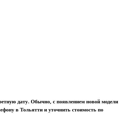
рет­ную дату. Обычно, с появ­ле­нием новой модели
­фону в Тольятти и уточ­нить сто­и­мость по