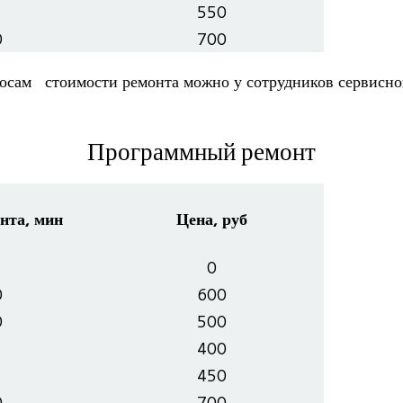
550
0
700
­сам сто­и­мо­сти ремонта можно у сотруд­ни­ков сер­вис­н
Программный ремонт
нта, мин
Цена, руб
0
0
600
0
500
400
450
0
700