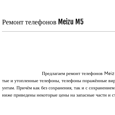
Ремонт телефонов Meizu M5
Пред­ла­гаем ремонт теле­фо­нов Meizu
тые и утоп­лен­ные теле­фоны, теле­фоны пора­жён­ные виру­
ун­там. При­чём как без сохра­не­ния, так и с сохра­не­ние
ниже при­ве­дены неко­то­рые цены на запас­ные части и с