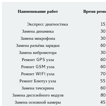
Наименование работ
Время ремо
Экс­пресс диагностика
15
Замена дина­мика
30
Замена мик­ро­фона
30
Замена разъ­ёма зарядки
60
Замена виб­ро­мо­тора
30
Ремонт GPS узла
60
Ремонт GSM узла
60
Ремонт WIFI узла
70
Ремонт Блю­туз узла
55
Замена тач­скрина
60
Замена дис­плей­ного модуля
80
Замена основ­ной камеры
45