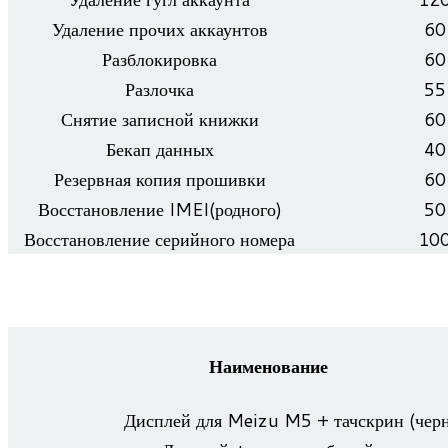
Уда­ле­ние про­чих аккаунтов
60
Раз­бло­ки­ровка
60
Раз­лочка
55
Сня­тие запис­ной книжки
60
Бекап дан­ных
40
Резерв­ная копия прошивки
60
Вос­ста­нов­ле­ние IMEI(родного)
50
Вос­ста­нов­ле­ние серий­ного номера
10
Наименование
Дис­плей для Meizu M5 + тач­скрин (чер­н